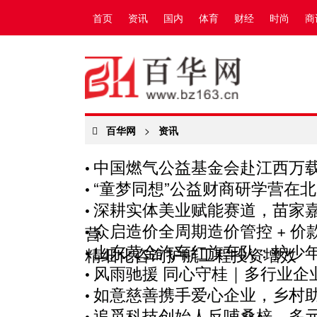
首页
资讯
国内
体育
财经
时尚
商
百华网
>
资讯
中国燃气公益基金会赴江西万
•
“童梦同想”公益财商研学营在
•
深耕实体美业赋能赛道，苗家
•
众启造价全周期造价管控 + 
营
•
山东黄金汽车红旗车队：护少年
精细化咨询护航工程投资增效
•
风雨驰援 同心守桂｜多行业企
•
如意慈善携手爱心企业，乡村
•
追觅科技创始人反哺桑梓，多
•