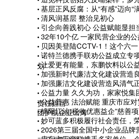
基层正风反腐：从“有感”迈向“满
•
清风润基层 整治见初心
•
引企向善践初心 公益赋能显担
•
32年10个亿 一家民营企业的
•
贝因美登陆CCTV-1！这个六
•
诺特兰德携手联劝公益成立专项
•
让爱更有能量，东鹏饮料以公
划”
•
加强新时代廉洁文化建设营造
•
加强廉洁文化建设营造风清气
•
公益力量 久久为功，家家悦集
•
公益普惠 法治赋能 重庆市应
责任担当
•
绵阳江油“税收优惠益企”慈善
团护航企业出海
•
妙可蓝多积极履行社会责任，
•
2026第三届全国中小企业品
•
库车市工商联携手多家单位、