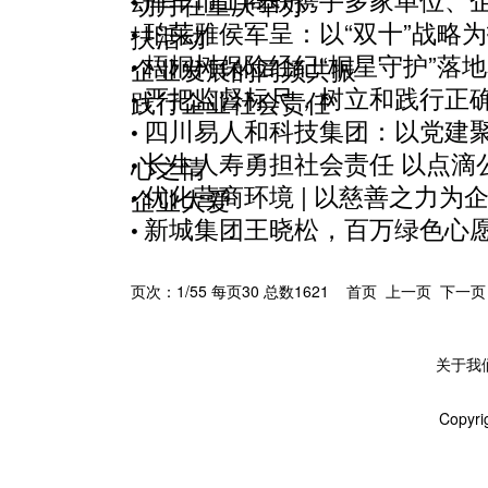
动月在重庆举办
•
珀莱雅侯军呈：以“双十”战略
扶活动
•
梧桐树保险经纪“桐星守护”落
企业发展的同频共振
•
严把监督标尺，树立和践行正
践行企业社会责任
•
四川易人和科技集团：以党建
•
长生人寿勇担社会责任 以点滴
心之情
•
优化营商环境 | 以慈善之力为
企业大爱
•
新城集团王晓松，百万绿色心
•
页次：1/55 每页30 总数1621 首页 上一页
下一页
关于我
Copyri