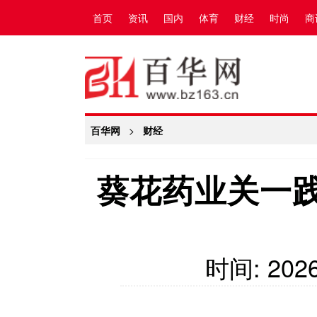
首页
资讯
国内
体育
财经
时尚
商
百华网
>
财经
葵花药业关一
时间:
2026