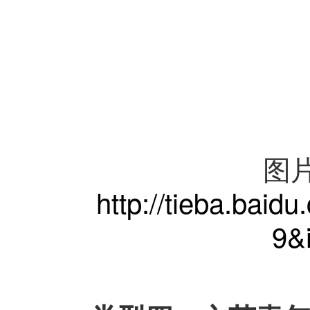
图
http://tieba.b
9&